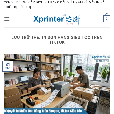
Bỏ
CÔNG TY CUNG CẤP DỊCH VỤ HÀNG ĐẦU VIỆT NAM VỀ MÁY IN VÀ
THIẾT BỊ SIÊU THỊ
qua
nội
0
dung
LƯU TRỮ THẺ:
IN DON HANG SIEU TOC TREN
TIKTOK
31
Th3