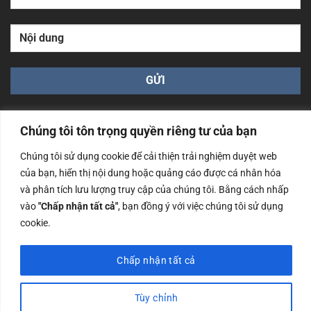
Chúng tôi tôn trọng quyền riêng tư của bạn
Chúng tôi sử dụng cookie để cải thiện trải nghiệm duyệt web
của bạn, hiển thị nội dung hoặc quảng cáo được cá nhân hóa
Công ty TNHH Nam Bình Xương - Số ĐKKD: 0108783483
và phân tích lưu lượng truy cập của chúng tôi. Bằng cách nhấp
cấp ngày 14/06/2019 bởi Sở Kế Hoạch và Đầu Tư Tp. Hà
Nội
vào
"Chấp nhận tất cả"
, bạn đồng ý với việc chúng tôi sử dụng
cookie.
Copyrights @2023 Nam Binh Xuong. All Rights Reserved
Chấp nhận tất cả
Tùy chỉnh