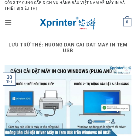
Bỏ
CÔNG TY CUNG CẤP DỊCH VỤ HÀNG ĐẦU VIỆT NAM VỀ MÁY IN VÀ
THIẾT BỊ SIÊU THỊ
qua
nội
0
dung
LƯU TRỮ THẺ:
HUONG DAN CAI DAT MAY IN TEM
USB
30
Th1