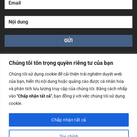
Chúng tôi tôn trọng quyền riêng tư của bạn
Chúng tôi sử dụng cookie để cải thiện trải nghiệm duyệt web
của bạn, hiển thị nội dung hoặc quảng cáo được cá nhân hóa
Công ty TNHH Nam Bình Xương - Số ĐKKD: 0108783483
và phân tích lưu lượng truy cập của chúng tôi. Bằng cách nhấp
cấp ngày 14/06/2019 bởi Sở Kế Hoạch và Đầu Tư Tp. Hà
Nội
vào
"Chấp nhận tất cả"
, bạn đồng ý với việc chúng tôi sử dụng
cookie.
Copyrights @2023 Nam Binh Xuong. All Rights Reserved
Chấp nhận tất cả
Tùy chỉnh