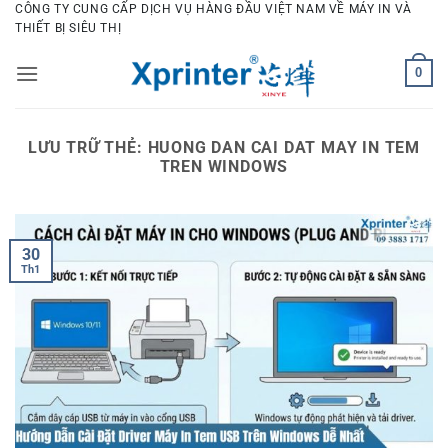
Bỏ
CÔNG TY CUNG CẤP DỊCH VỤ HÀNG ĐẦU VIỆT NAM VỀ MÁY IN VÀ
THIẾT BỊ SIÊU THỊ
qua
nội
0
dung
LƯU TRỮ THẺ:
HUONG DAN CAI DAT MAY IN TEM
TREN WINDOWS
30
Th1