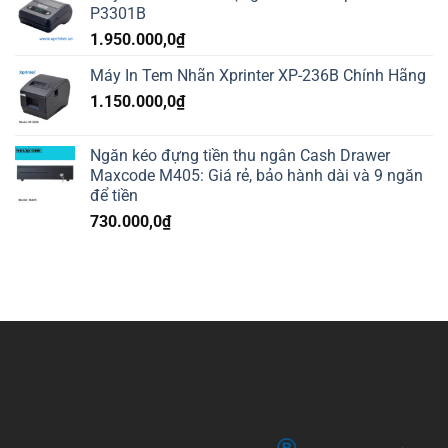
P3301B
1.950.000,0
₫
Máy In Tem Nhãn Xprinter XP-236B Chính Hãng
1.150.000,0
₫
Ngăn kéo đựng tiền thu ngân Cash Drawer
Maxcode M405: Giá rẻ, bảo hành dài và 9 ngăn
để tiền
730.000,0
₫