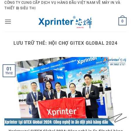
Bỏ
CÔNG TY CUNG CẤP DỊCH VỤ HÀNG ĐẦU VIỆT NAM VỀ MÁY IN VÀ
THIẾT BỊ SIÊU THỊ
qua
nội
0
dung
LƯU TRỮ THẺ:
HỘI CHỢ GITEX GLOBAL 2024
01
Th12