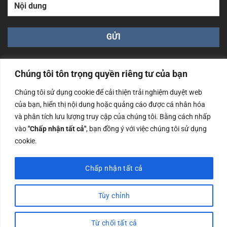
Chúng tôi tôn trọng quyền riêng tư của bạn
Chúng tôi sử dụng cookie để cải thiện trải nghiệm duyệt web
của bạn, hiển thị nội dung hoặc quảng cáo được cá nhân hóa
Công ty TNHH Nam Bình Xương - Số ĐKKD: 0108783483
và phân tích lưu lượng truy cập của chúng tôi. Bằng cách nhấp
cấp ngày 14/06/2019 bởi Sở Kế Hoạch và Đầu Tư Tp. Hà
Nội
vào
"Chấp nhận tất cả"
, bạn đồng ý với việc chúng tôi sử dụng
cookie.
Copyrights @2023 Nam Binh Xuong. All Rights Reserved
Chấp nhận tất cả
Tùy chỉnh
Từ chối tất cả