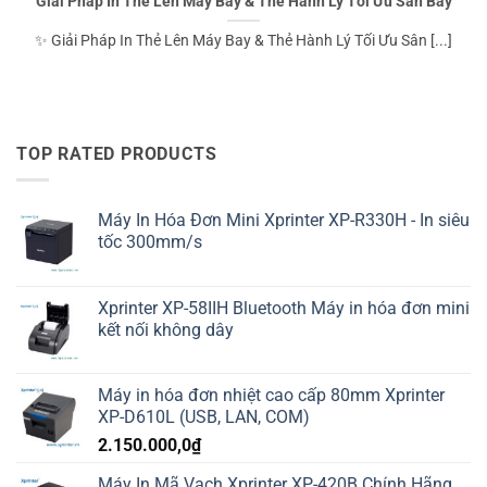
Giải Pháp In Thẻ Lên Máy Bay & Thẻ Hành Lý Tối Ưu Sân Bay
✨ Giải Pháp In Thẻ Lên Máy Bay & Thẻ Hành Lý Tối Ưu Sân [...]
TOP RATED PRODUCTS
Máy In Hóa Đơn Mini Xprinter XP-R330H - In siêu
tốc 300mm/s
Xprinter XP-58IIH Bluetooth Máy in hóa đơn mini
kết nối không dây
Máy in hóa đơn nhiệt cao cấp 80mm Xprinter
XP-D610L (USB, LAN, COM)
2.150.000,0
₫
Máy In Mã Vạch Xprinter XP-420B Chính Hãng