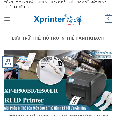
Bỏ
CÔNG TY CUNG CẤP DỊCH VỤ HÀNG ĐẦU VIỆT NAM VỀ MÁY IN VÀ
THIẾT BỊ SIÊU THỊ
qua
nội
0
dung
LƯU TRỮ THẺ:
HỖ TRỢ IN THẺ HÀNH KHÁCH
21
Th11