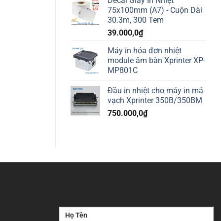
Decal Giấy In Nhiệt
75x100mm (A7) - Cuộn Dài
30.3m, 300 Tem
39.000,0
₫
Máy in hóa đơn nhiệt
module âm bàn Xprinter XP-
MP801C
Đầu in nhiệt cho máy in mã
vạch Xprinter 350B/350BM
750.000,0
₫