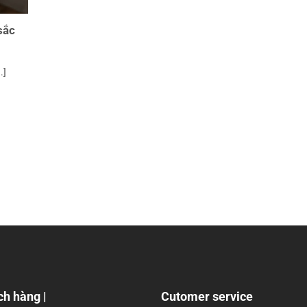
sắc
.]
ch hàng |
Cutomer service