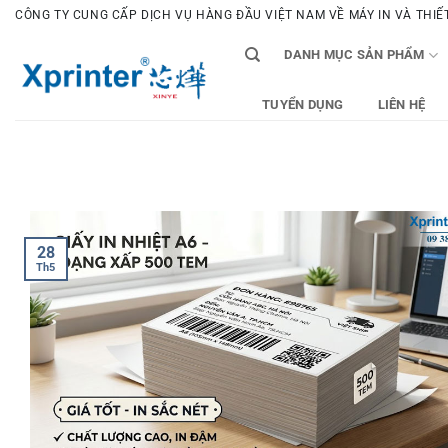
Bỏ
CÔNG TY CUNG CẤP DỊCH VỤ HÀNG ĐẦU VIỆT NAM VỀ MÁY IN VÀ THIẾT 
qua
DANH MỤC SẢN PHẨM
nội
dung
TUYỂN DỤNG
LIÊN HỆ
28
Th5