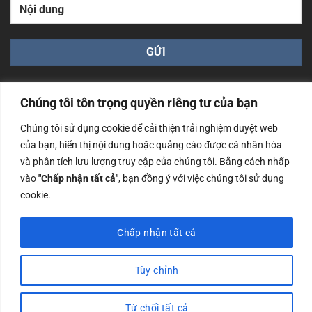
Chúng tôi tôn trọng quyền riêng tư của bạn
Chúng tôi sử dụng cookie để cải thiện trải nghiệm duyệt web
của bạn, hiển thị nội dung hoặc quảng cáo được cá nhân hóa
Công ty TNHH Nam Bình Xương - Số ĐKKD: 0108783483
và phân tích lưu lượng truy cập của chúng tôi. Bằng cách nhấp
cấp ngày 14/06/2019 bởi Sở Kế Hoạch và Đầu Tư Tp. Hà
Nội
vào
"Chấp nhận tất cả"
, bạn đồng ý với việc chúng tôi sử dụng
cookie.
Copyrights @2023 Nam Binh Xuong. All Rights Reserved
Chấp nhận tất cả
Tùy chỉnh
Từ chối tất cả