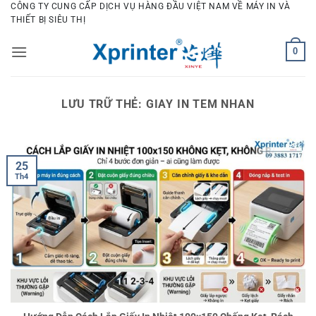
Bỏ
CÔNG TY CUNG CẤP DỊCH VỤ HÀNG ĐẦU VIỆT NAM VỀ MÁY IN VÀ
THIẾT BỊ SIÊU THỊ
qua
nội
0
dung
LƯU TRỮ THẺ:
GIAY IN TEM NHAN
25
Th4