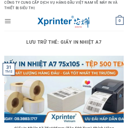
Bỏ
CÔNG TY CUNG CẤP DỊCH VỤ HÀNG ĐẦU VIỆT NAM VỀ MÁY IN VÀ
THIẾT BỊ SIÊU THỊ
qua
nội
0
dung
LƯU TRỮ THẺ:
GIẤY IN NHIỆT A7
31
Th12