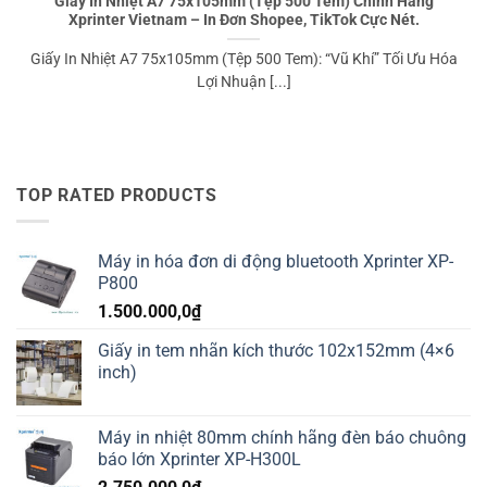
Giấy In Nhiệt A7 75x105mm (Tệp 500 Tem) Chính Hãng
Xprinter Vietnam – In Đơn Shopee, TikTok Cực Nét.
Giấy In Nhiệt A7 75x105mm (Tệp 500 Tem): “Vũ Khí” Tối Ưu Hóa
Lợi Nhuận [...]
TOP RATED PRODUCTS
Máy in hóa đơn di động bluetooth Xprinter XP-
P800
1.500.000,0
₫
Giấy in tem nhãn kích thước 102x152mm (4×6
inch)
Máy in nhiệt 80mm chính hãng đèn báo chuông
báo lớn Xprinter XP-H300L