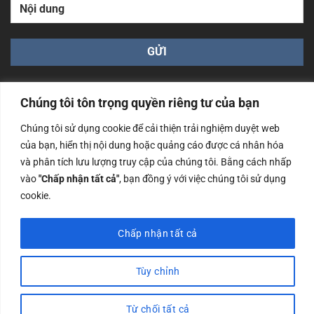
Chúng tôi tôn trọng quyền riêng tư của bạn
Chúng tôi sử dụng cookie để cải thiện trải nghiệm duyệt web
của bạn, hiển thị nội dung hoặc quảng cáo được cá nhân hóa
Công ty TNHH Nam Bình Xương - Số ĐKKD: 0108783483
và phân tích lưu lượng truy cập của chúng tôi. Bằng cách nhấp
cấp ngày 14/06/2019 bởi Sở Kế Hoạch và Đầu Tư Tp. Hà
Nội
vào
"Chấp nhận tất cả"
, bạn đồng ý với việc chúng tôi sử dụng
cookie.
Copyrights @2023 Nam Binh Xuong. All Rights Reserved
Chấp nhận tất cả
Tùy chỉnh
Từ chối tất cả