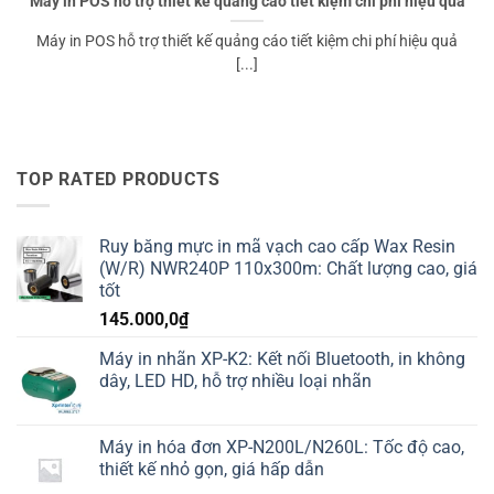
Máy in POS hỗ trợ thiết kế quảng cáo tiết kiệm chi phí hiệu quả
Máy in POS hỗ trợ thiết kế quảng cáo tiết kiệm chi phí hiệu quả
[...]
TOP RATED PRODUCTS
Ruy băng mực in mã vạch cao cấp Wax Resin
(W/R) NWR240P 110x300m: Chất lượng cao, giá
tốt
145.000,0
₫
Máy in nhãn XP-K2: Kết nối Bluetooth, in không
dây, LED HD, hỗ trợ nhiều loại nhãn
Máy in hóa đơn XP-N200L/N260L: Tốc độ cao,
thiết kế nhỏ gọn, giá hấp dẫn