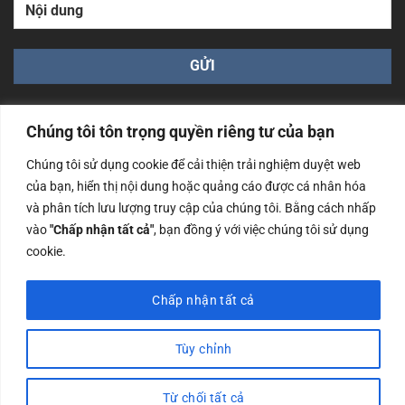
Chúng tôi tôn trọng quyền riêng tư của bạn
Chúng tôi sử dụng cookie để cải thiện trải nghiệm duyệt web
của bạn, hiển thị nội dung hoặc quảng cáo được cá nhân hóa
Công ty TNHH Nam Bình Xương - Số ĐKKD: 0108783483
và phân tích lưu lượng truy cập của chúng tôi. Bằng cách nhấp
cấp ngày 14/06/2019 bởi Sở Kế Hoạch và Đầu Tư Tp. Hà
Nội
vào
"Chấp nhận tất cả"
, bạn đồng ý với việc chúng tôi sử dụng
cookie.
Copyrights @2023 Nam Binh Xuong. All Rights Reserved
Chấp nhận tất cả
Tùy chỉnh
Từ chối tất cả