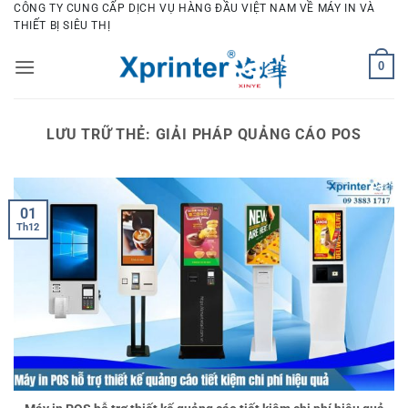
Bỏ
CÔNG TY CUNG CẤP DỊCH VỤ HÀNG ĐẦU VIỆT NAM VỀ MÁY IN VÀ
THIẾT BỊ SIÊU THỊ
qua
nội
0
dung
LƯU TRỮ THẺ:
GIẢI PHÁP QUẢNG CÁO POS
01
Th12