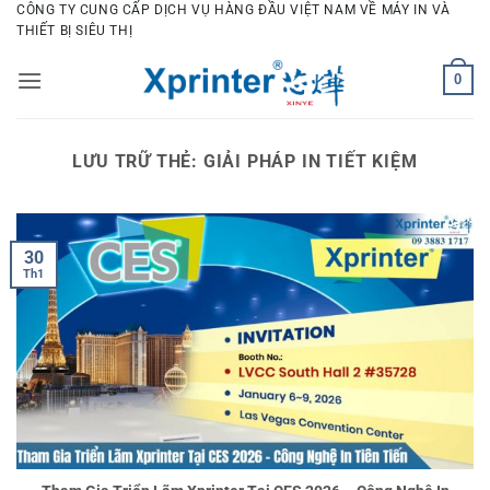
Bỏ
CÔNG TY CUNG CẤP DỊCH VỤ HÀNG ĐẦU VIỆT NAM VỀ MÁY IN VÀ
THIẾT BỊ SIÊU THỊ
qua
nội
0
dung
LƯU TRỮ THẺ:
GIẢI PHÁP IN TIẾT KIỆM
30
Th1