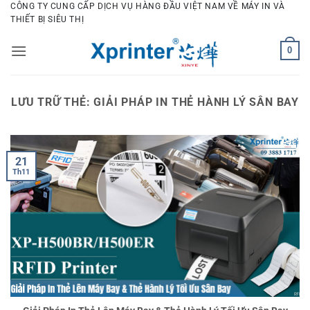
Bỏ
CÔNG TY CUNG CẤP DỊCH VỤ HÀNG ĐẦU VIỆT NAM VỀ MÁY IN VÀ
THIẾT BỊ SIÊU THỊ
qua
nội
0
dung
LƯU TRỮ THẺ:
GIẢI PHÁP IN THẺ HÀNH LÝ SÂN BAY
21
Th11