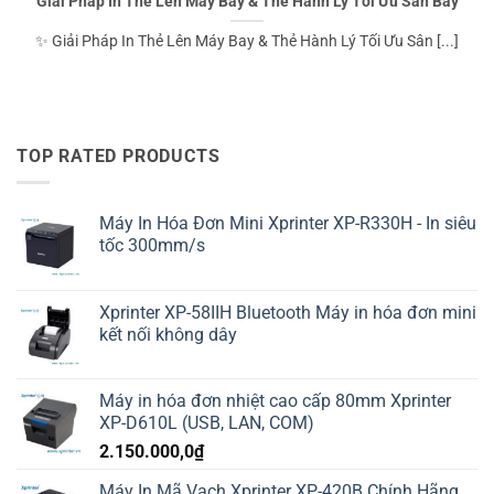
Giải Pháp In Thẻ Lên Máy Bay & Thẻ Hành Lý Tối Ưu Sân Bay
✨ Giải Pháp In Thẻ Lên Máy Bay & Thẻ Hành Lý Tối Ưu Sân [...]
TOP RATED PRODUCTS
Máy In Hóa Đơn Mini Xprinter XP-R330H - In siêu
tốc 300mm/s
Xprinter XP-58IIH Bluetooth Máy in hóa đơn mini
kết nối không dây
Máy in hóa đơn nhiệt cao cấp 80mm Xprinter
XP-D610L (USB, LAN, COM)
2.150.000,0
₫
Máy In Mã Vạch Xprinter XP-420B Chính Hãng