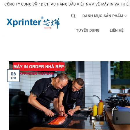
Bỏ
CÔNG TY CUNG CẤP DỊCH VỤ HÀNG ĐẦU VIỆT NAM VỀ MÁY IN VÀ THIẾT 
qua
DANH MỤC SẢN PHẨM
nội
dung
TUYỂN DỤNG
LIÊN HỆ
06
Th8