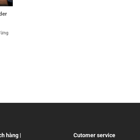
der
 Từng
ch hàng |
Cutomer service