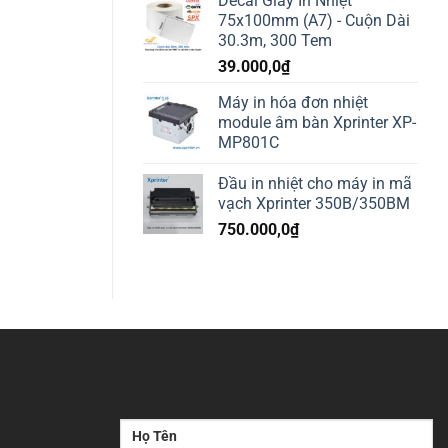
Decal Giấy In Nhiệt
75x100mm (A7) - Cuộn Dài
30.3m, 300 Tem
39.000,0
₫
Máy in hóa đơn nhiệt
module âm bàn Xprinter XP-
MP801C
Đầu in nhiệt cho máy in mã
vạch Xprinter 350B/350BM
750.000,0
₫