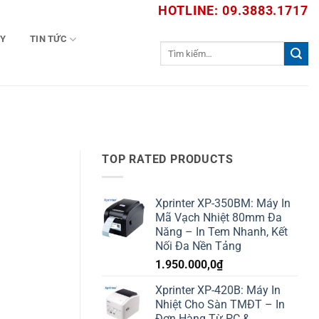
HOTLINE: 09.3883.1717
TY
TIN TỨC
Tìm
kiếm:
TOP RATED PRODUCTS
Xprinter XP-350BM: Máy In
Mã Vạch Nhiệt 80mm Đa
Năng – In Tem Nhanh, Kết
Nối Đa Nền Tảng
1.950.000,0
₫
Xprinter XP-420B: Máy In
Nhiệt Cho Sàn TMĐT – In
Đơn Hàng Từ PC &