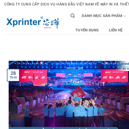
Bỏ
CÔNG TY CUNG CẤP DỊCH VỤ HÀNG ĐẦU VIỆT NAM VỀ MÁY IN VÀ THIẾT 
qua
DANH MỤC SẢN PHẨM
nội
dung
TUYỂN DỤNG
LIÊN HỆ
28
Th10