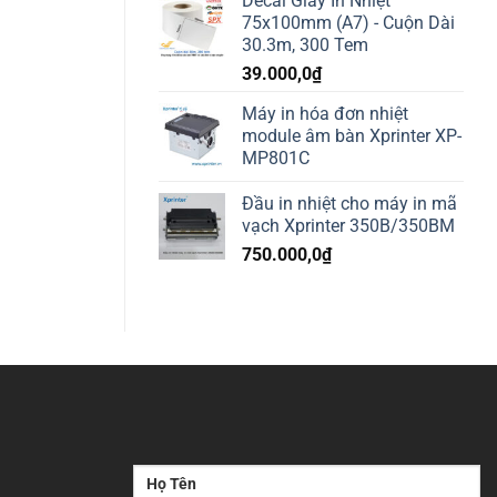
Decal Giấy In Nhiệt
75x100mm (A7) - Cuộn Dài
30.3m, 300 Tem
39.000,0
₫
Máy in hóa đơn nhiệt
module âm bàn Xprinter XP-
MP801C
Đầu in nhiệt cho máy in mã
vạch Xprinter 350B/350BM
750.000,0
₫