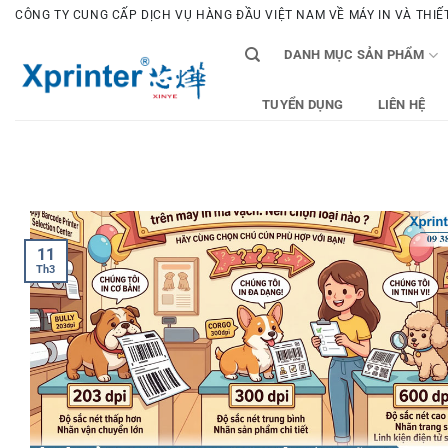
Bỏ
CÔNG TY CUNG CẤP DỊCH VỤ HÀNG ĐẦU VIỆT NAM VỀ MÁY IN VÀ THIẾT 
qua
DANH MỤC SẢN PHẨM
nội
dung
TUYỂN DỤNG
LIÊN HỆ
11
Th3