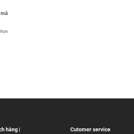
n mã
 chọn
ch hàng |
Cutomer service