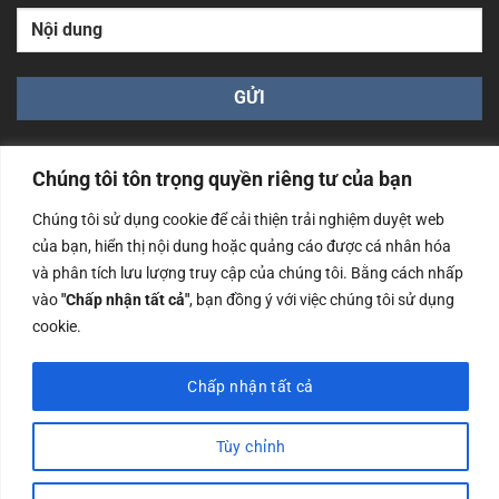
Chúng tôi tôn trọng quyền riêng tư của bạn
Chúng tôi sử dụng cookie để cải thiện trải nghiệm duyệt web
của bạn, hiển thị nội dung hoặc quảng cáo được cá nhân hóa
Công ty TNHH Nam Bình Xương - Số ĐKKD: 0108783483
và phân tích lưu lượng truy cập của chúng tôi. Bằng cách nhấp
cấp ngày 14/06/2019 bởi Sở Kế Hoạch và Đầu Tư Tp. Hà
Nội
vào
"Chấp nhận tất cả"
, bạn đồng ý với việc chúng tôi sử dụng
cookie.
Copyrights @2023 Nam Binh Xuong. All Rights Reserved
Chấp nhận tất cả
Tùy chỉnh