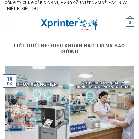
Bỏ
CÔNG TY CUNG CẤP DỊCH VỤ HÀNG ĐẦU VIỆT NAM VỀ MÁY IN VÀ
THIẾT BỊ SIÊU THỊ
qua
nội
0
dung
LƯU TRỮ THẺ:
ĐIỀU KHOẢN BẢO TRÌ VÀ BẢO
DƯỠNG
18
Th3