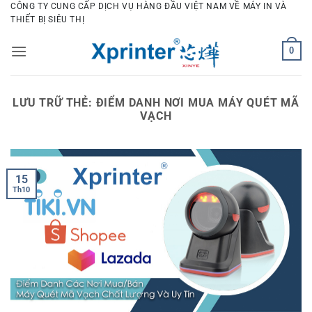
Bỏ
CÔNG TY CUNG CẤP DỊCH VỤ HÀNG ĐẦU VIỆT NAM VỀ MÁY IN VÀ
THIẾT BỊ SIÊU THỊ
qua
nội
0
dung
LƯU TRỮ THẺ:
ĐIỂM DANH NƠI MUA MÁY QUÉT MÃ
VẠCH
15
Th10