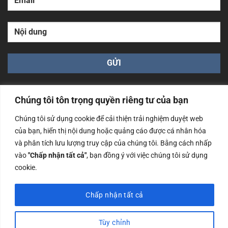
Chúng tôi tôn trọng quyền riêng tư của bạn
Chúng tôi sử dụng cookie để cải thiện trải nghiệm duyệt web
của bạn, hiển thị nội dung hoặc quảng cáo được cá nhân hóa
Công ty TNHH Nam Bình Xương - Số ĐKKD: 0108783483
và phân tích lưu lượng truy cập của chúng tôi. Bằng cách nhấp
cấp ngày 14/06/2019 bởi Sở Kế Hoạch và Đầu Tư Tp. Hà
Nội
vào
"Chấp nhận tất cả"
, bạn đồng ý với việc chúng tôi sử dụng
cookie.
Copyrights @2023 Nam Binh Xuong. All Rights Reserved
Chấp nhận tất cả
Tùy chỉnh