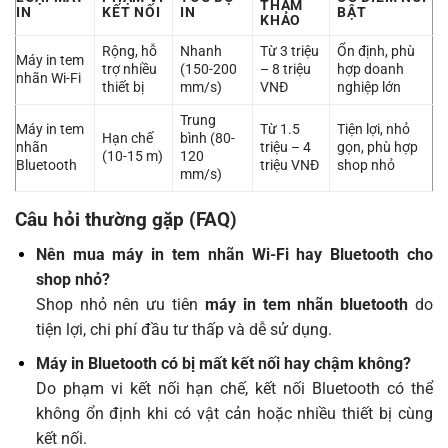
THAM
IN
KẾT NỐI
IN
BẬT
KHẢO
Rộng, hỗ
Nhanh
Từ 3 triệu
Ổn định, phù
Máy in tem
trợ nhiều
(150-200
– 8 triệu
hợp doanh
nhãn Wi-Fi
thiết bị
mm/s)
VNĐ
nghiệp lớn
Trung
Máy in tem
Từ 1.5
Tiện lợi, nhỏ
Hạn chế
bình (80-
nhãn
triệu – 4
gọn, phù hợp
(10-15 m)
120
Bluetooth
triệu VNĐ
shop nhỏ
mm/s)
Câu hỏi thường gặp (FAQ)
Nên mua máy in tem nhãn Wi-Fi hay Bluetooth cho
shop nhỏ?
Shop nhỏ nên ưu tiên
máy in tem nhãn bluetooth
do
tiện lợi, chi phí đầu tư thấp và dễ sử dụng.
Máy in Bluetooth có bị mất kết nối hay chậm không?
Do phạm vi kết nối hạn chế, kết nối Bluetooth có thể
không ổn định khi có vật cản hoặc nhiều thiết bị cùng
kết nối.