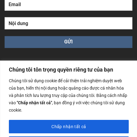
Chúng tôi tôn trọng quyền riêng tư của bạn
Chúng tôi sử dụng cookie để cải thiện trải nghiệm duyệt web
Công ty TNHH Nam Bình Xương - Số ĐKKD: 0108783483
của bạn, hiển thị nội dung hoặc quảng cáo được cá nhân hóa
cấp ngày 14/06/2019 bởi Sở Kế Hoạch và Đầu Tư Tp. Hà
Nội
và phân tích lưu lượng truy cập của chúng tôi. Bằng cách nhấp
vào
"Chấp nhận tất cả"
, bạn đồng ý với việc chúng tôi sử dụng
Copyrights @2023 Nam Binh Xuong. All Rights Reserved
cookie.
Chấp nhận tất cả