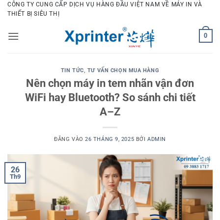
Bỏ
CÔNG TY CUNG CẤP DỊCH VỤ HÀNG ĐẦU VIỆT NAM VỀ MÁY IN VÀ
THIẾT BỊ SIÊU THỊ
qua
nội
0
dung
TIN TỨC
,
TƯ VẤN CHỌN MUA HÀNG
Nên chọn máy in tem nhãn vận đơn
WiFi hay Bluetooth? So sánh chi tiết
A–Z
ĐĂNG VÀO
26 THÁNG 9, 2025
BỞI
ADMIN
26
Th9