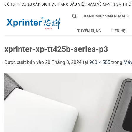
Bỏ
CÔNG TY CUNG CẤP DỊCH VỤ HÀNG ĐẦU VIỆT NAM VỀ MÁY IN VÀ THIẾT 
qua
DANH MỤC SẢN PHẨM
nội
dung
TUYỂN DỤNG
LIÊN HỆ
xprinter-xp-tt425b-series-p3
Được xuất bản vào
20 Tháng 8, 2024
tại
900 × 585
trong
Máy