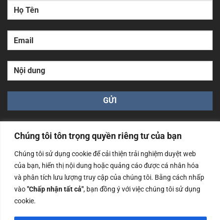
Chúng tôi tôn trọng quyền riêng tư của bạn
Chúng tôi sử dụng cookie để cải thiện trải nghiệm duyệt web
của bạn, hiển thị nội dung hoặc quảng cáo được cá nhân hóa
Công ty TNHH Nam Bình Xương - Số ĐKKD: 0108783483
và phân tích lưu lượng truy cập của chúng tôi. Bằng cách nhấp
cấp ngày 14/06/2019 bởi Sở Kế Hoạch và Đầu Tư Tp. Hà
Nội
vào
"Chấp nhận tất cả"
, bạn đồng ý với việc chúng tôi sử dụng
cookie.
Copyrights @2023 Nam Binh Xuong. All Rights Reserved