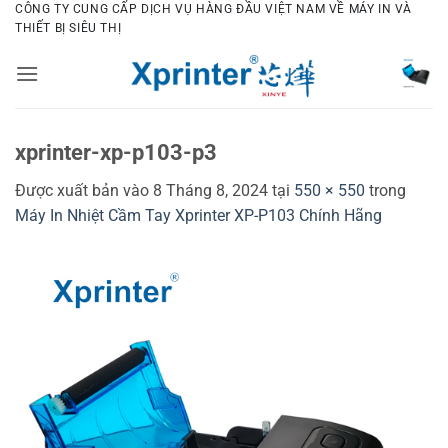
Bỏ
CÔNG TY CUNG CẤP DỊCH VỤ HÀNG ĐẦU VIỆT NAM VỀ MÁY IN VÀ
THIẾT BỊ SIÊU THỊ
qua
nội
dung
xprinter-xp-p103-p3
Được xuất bản vào
8 Tháng 8, 2024
tại
550 × 550
trong
Máy In Nhiệt Cầm Tay Xprinter XP-P103 Chính Hãng