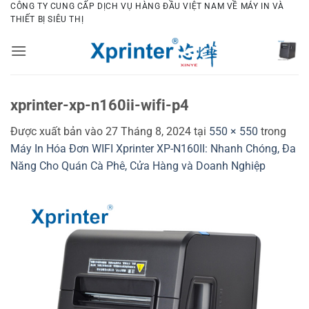
Bỏ
CÔNG TY CUNG CẤP DỊCH VỤ HÀNG ĐẦU VIỆT NAM VỀ MÁY IN VÀ
THIẾT BỊ SIÊU THỊ
qua
nội
dung
xprinter-xp-n160ii-wifi-p4
Được xuất bản vào
27 Tháng 8, 2024
tại
550 × 550
trong
Máy In Hóa Đơn WIFI Xprinter XP-N160II: Nhanh Chóng, Đa
Năng Cho Quán Cà Phê, Cửa Hàng và Doanh Nghiệp