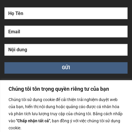
Chúng tôi tôn trọng quyền riêng tư của bạn
Chúng tôi sử dụng cookie để cải thiện trải nghiệm duyệt web
của bạn, hiển thị nội dung hoặc quảng cáo được cá nhân hóa
Công ty TNHH Nam Bình Xương - Số ĐKKD: 0108783483
và phân tích lưu lượng truy cập của chúng tôi. Bằng cách nhấp
cấp ngày 14/06/2019 bởi Sở Kế Hoạch và Đầu Tư Tp. Hà
Nội
vào
"Chấp nhận tất cả"
, bạn đồng ý với việc chúng tôi sử dụng
cookie.
Copyrights @2023 Nam Binh Xuong. All Rights Reserved