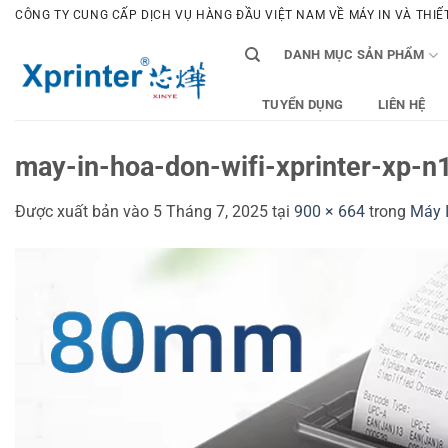
Bỏ
CÔNG TY CUNG CẤP DỊCH VỤ HÀNG ĐẦU VIỆT NAM VỀ MÁY IN VÀ THIẾT 
qua
DANH MỤC SẢN PHẨM
nội
dung
TUYỂN DỤNG
LIÊN HỆ
may-in-hoa-don-wifi-xprinter-xp-n1
Được xuất bản vào
5 Tháng 7, 2025
tại
900 × 664
trong
Máy 