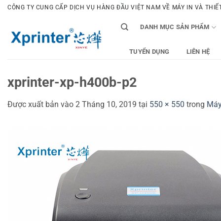
Bỏ
CÔNG TY CUNG CẤP DỊCH VỤ HÀNG ĐẦU VIỆT NAM VỀ MÁY IN VÀ THIẾT 
qua
DANH MỤC SẢN PHẨM
nội
dung
TUYỂN DỤNG
LIÊN HỆ
xprinter-xp-h400b-p2
Được xuất bản vào
2 Tháng 10, 2019
tại
550 × 550
trong
Máy