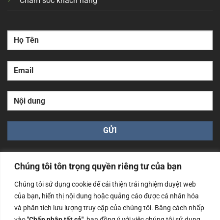
Chăm sóc khách hàng
Chúng tôi tôn trọng quyền riêng tư của bạn
Chúng tôi sử dụng cookie để cải thiện trải nghiệm duyệt web
của bạn, hiển thị nội dung hoặc quảng cáo được cá nhân hóa
Công ty TNHH Nam Bình Xương - Số ĐKKD: 0108783483
và phân tích lưu lượng truy cập của chúng tôi. Bằng cách nhấp
cấp ngày 14/06/2019 bởi Sở Kế Hoạch và Đầu Tư Tp. Hà
Nội
vào
"Chấp nhận tất cả"
, bạn đồng ý với việc chúng tôi sử dụng