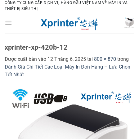
Bỏ
CÔNG TY CUNG CẤP DỊCH VỤ HÀNG ĐẦU VIỆT NAM VỀ MÁY IN VÀ
THIẾT BỊ SIÊU THỊ
qua
nội
dung
xprinter-xp-420b-12
Được xuất bản vào
12 Tháng 6, 2025
tại
800 × 870
trong
Đánh Giá Chi Tiết Các Loại Máy In Đơn Hàng – Lựa Chọn
Tốt Nhất