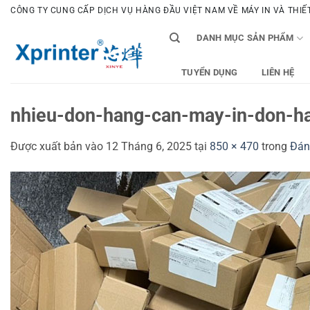
Bỏ
CÔNG TY CUNG CẤP DỊCH VỤ HÀNG ĐẦU VIỆT NAM VỀ MÁY IN VÀ THIẾT 
qua
DANH MỤC SẢN PHẨM
nội
dung
TUYỂN DỤNG
LIÊN HỆ
nhieu-don-hang-can-may-in-don-h
Được xuất bản vào
12 Tháng 6, 2025
tại
850 × 470
trong
Đán