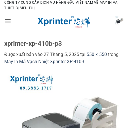
Bỏ
CÔNG TY CUNG CẤP DỊCH VỤ HÀNG ĐẦU VIỆT NAM VỀ MÁY IN VÀ
THIẾT BỊ SIÊU THỊ
qua
nội
dung
xprinter-xp-410b-p3
Được xuất bản vào
27 Tháng 5, 2025
tại
550 × 550
trong
Máy In Mã Vạch Nhiệt Xprinter XP-410B