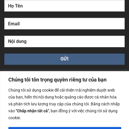
Chúng tôi tôn trọng quyền riêng tư của bạn
Chúng tôi sử dụng cookie để cải thiện trải nghiệm duyệt web
của bạn, hiển thị nội dung hoặc quảng cáo được cá nhân hóa
Công ty TNHH Nam Bình Xương - Số ĐKKD: 0108783483
và phân tích lưu lượng truy cập của chúng tôi. Bằng cách nhấp
cấp ngày 14/06/2019 bởi Sở Kế Hoạch và Đầu Tư Tp. Hà
Nội
vào
"Chấp nhận tất cả"
, bạn đồng ý với việc chúng tôi sử dụng
cookie.
Copyrights @2023 Nam Binh Xuong. All Rights Reserved