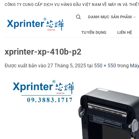
Bỏ
CÔNG TY CUNG CẤP DỊCH VỤ HÀNG ĐẦU VIỆT NAM VỀ MÁY IN VÀ THIẾT 
qua
DANH MỤC SẢN PHẨM
nội
dung
TUYỂN DỤNG
LIÊN HỆ
xprinter-xp-410b-p2
Được xuất bản vào
27 Tháng 5, 2025
tại
550 × 550
trong
Máy