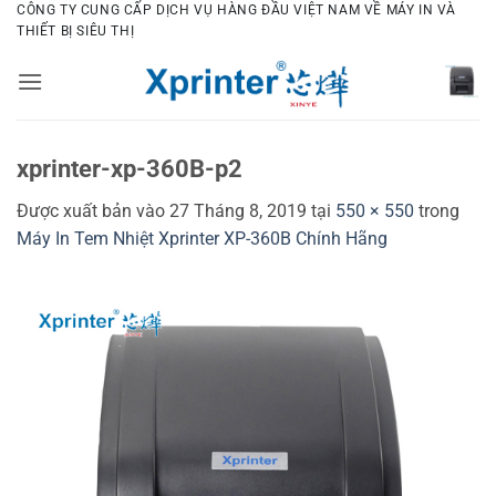
Bỏ
CÔNG TY CUNG CẤP DỊCH VỤ HÀNG ĐẦU VIỆT NAM VỀ MÁY IN VÀ
THIẾT BỊ SIÊU THỊ
qua
nội
dung
xprinter-xp-360B-p2
Được xuất bản vào
27 Tháng 8, 2019
tại
550 × 550
trong
Máy In Tem Nhiệt Xprinter XP-360B Chính Hãng