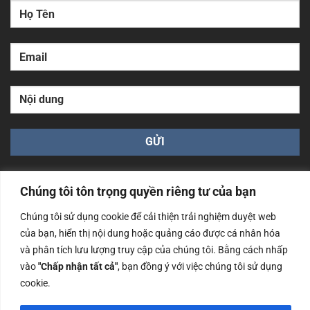
Chúng tôi tôn trọng quyền riêng tư của bạn
Chúng tôi sử dụng cookie để cải thiện trải nghiệm duyệt web
của bạn, hiển thị nội dung hoặc quảng cáo được cá nhân hóa
Công ty TNHH Nam Bình Xương - Số ĐKKD: 0108783483
và phân tích lưu lượng truy cập của chúng tôi. Bằng cách nhấp
cấp ngày 14/06/2019 bởi Sở Kế Hoạch và Đầu Tư Tp. Hà
Nội
vào
"Chấp nhận tất cả"
, bạn đồng ý với việc chúng tôi sử dụng
cookie.
Copyrights @2023 Nam Binh Xuong. All Rights Reserved