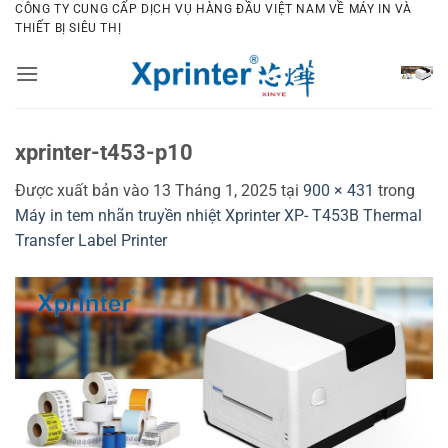
Bỏ
CÔNG TY CUNG CẤP DỊCH VỤ HÀNG ĐẦU VIỆT NAM VỀ MÁY IN VÀ
THIẾT BỊ SIÊU THỊ
qua
nội
dung
xprinter-t453-p10
Được xuất bản vào
13 Tháng 1, 2025
tại
900 × 431
trong
Máy in tem nhãn truyền nhiệt Xprinter XP- T453B Thermal
Transfer Label Printer