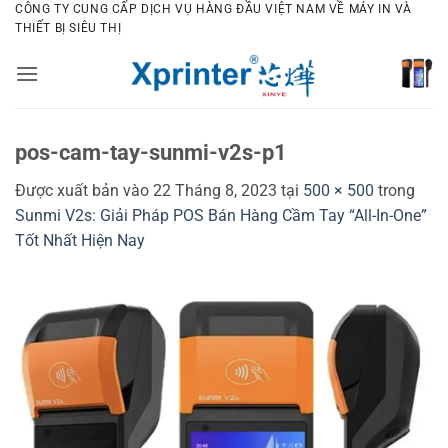
Bỏ
CÔNG TY CUNG CẤP DỊCH VỤ HÀNG ĐẦU VIỆT NAM VỀ MÁY IN VÀ
THIẾT BỊ SIÊU THỊ
qua
nội
dung
pos-cam-tay-sunmi-v2s-p1
Được xuất bản vào
22 Tháng 8, 2023
tại
500 × 500
trong
Sunmi V2s: Giải Pháp POS Bán Hàng Cầm Tay “All-In-One”
Tốt Nhất Hiện Nay