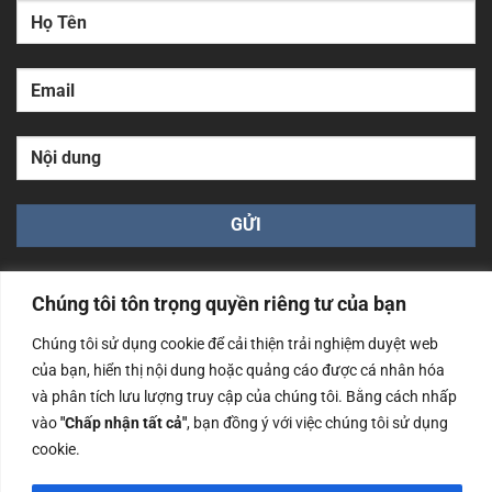
Chúng tôi tôn trọng quyền riêng tư của bạn
Chúng tôi sử dụng cookie để cải thiện trải nghiệm duyệt web
của bạn, hiển thị nội dung hoặc quảng cáo được cá nhân hóa
Công ty TNHH Nam Bình Xương - Số ĐKKD: 0108783483
và phân tích lưu lượng truy cập của chúng tôi. Bằng cách nhấp
cấp ngày 14/06/2019 bởi Sở Kế Hoạch và Đầu Tư Tp. Hà
Nội
vào
"Chấp nhận tất cả"
, bạn đồng ý với việc chúng tôi sử dụng
cookie.
Copyrights @2023 Nam Binh Xuong. All Rights Reserved