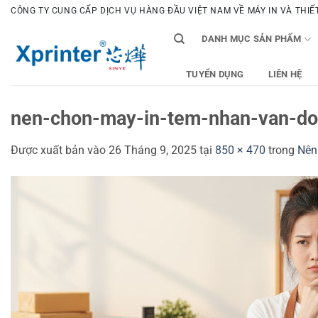
Bỏ
CÔNG TY CUNG CẤP DỊCH VỤ HÀNG ĐẦU VIỆT NAM VỀ MÁY IN VÀ THIẾT 
qua
DANH MỤC SẢN PHẨM
nội
dung
TUYỂN DỤNG
LIÊN HỆ
nen-chon-may-in-tem-nhan-van-don
Được xuất bản vào
26 Tháng 9, 2025
tại
850 × 470
trong
Nên