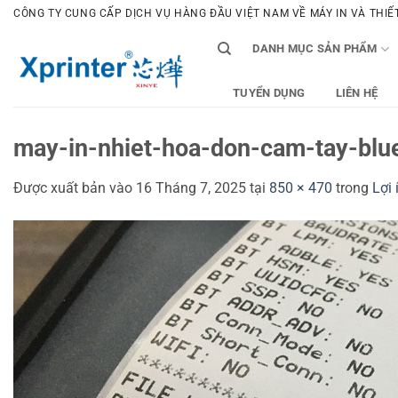
Bỏ
CÔNG TY CUNG CẤP DỊCH VỤ HÀNG ĐẦU VIỆT NAM VỀ MÁY IN VÀ THIẾT 
qua
DANH MỤC SẢN PHẨM
nội
dung
TUYỂN DỤNG
LIÊN HỆ
may-in-nhiet-hoa-don-cam-tay-blu
Được xuất bản vào
16 Tháng 7, 2025
tại
850 × 470
trong
Lợi