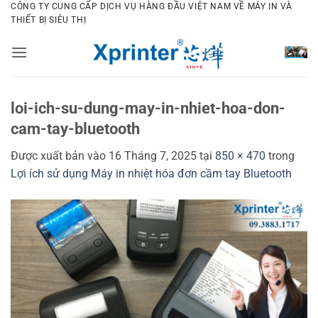
Bỏ
CÔNG TY CUNG CẤP DỊCH VỤ HÀNG ĐẦU VIỆT NAM VỀ MÁY IN VÀ
THIẾT BỊ SIÊU THỊ
qua
nội
dung
loi-ich-su-dung-may-in-nhiet-hoa-don-
cam-tay-bluetooth
Được xuất bản vào
16 Tháng 7, 2025
tại
850 × 470
trong
Lợi ích sử dụng Máy in nhiệt hóa đơn cầm tay Bluetooth