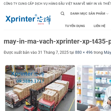
Bỏ
CÔNG TY CUNG CẤP DỊCH VỤ HÀNG ĐẦU VIỆT NAM VỀ MÁY IN VÀ THIẾT 
qua
DANH MỤC SẢN PHẨM
nội
dung
TUYỂN DỤNG
LIÊN HỆ
may-in-ma-vach-xprinter-xp-t435-
Được xuất bản vào
31 Tháng 7, 2025
tại
880 × 496
trong
Máy