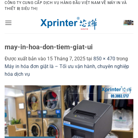
Bỏ
CÔNG TY CUNG CẤP DỊCH VỤ HÀNG ĐẦU VIỆT NAM VỀ MÁY IN VÀ
THIẾT BỊ SIÊU THỊ
qua
nội
dung
may-in-hoa-don-tiem-giat-ui
Được xuất bản vào
15 Tháng 7, 2025
tại
850 × 470
trong
Máy in hóa đơn giặt là – Tối ưu vận hành, chuyên nghiệp
hóa dịch vụ