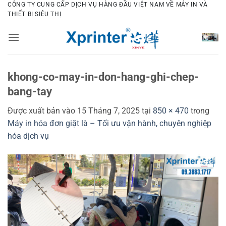
Bỏ
CÔNG TY CUNG CẤP DỊCH VỤ HÀNG ĐẦU VIỆT NAM VỀ MÁY IN VÀ
THIẾT BỊ SIÊU THỊ
qua
nội
dung
khong-co-may-in-don-hang-ghi-chep-
bang-tay
Được xuất bản vào
15 Tháng 7, 2025
tại
850 × 470
trong
Máy in hóa đơn giặt là – Tối ưu vận hành, chuyên nghiệp
hóa dịch vụ