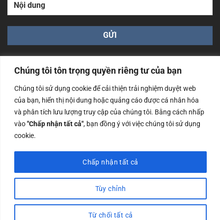
Chúng tôi tôn trọng quyền riêng tư của bạn
Chúng tôi sử dụng cookie để cải thiện trải nghiệm duyệt web
của bạn, hiển thị nội dung hoặc quảng cáo được cá nhân hóa
Công ty TNHH Nam Bình Xương - Số ĐKKD: 0108783483
và phân tích lưu lượng truy cập của chúng tôi. Bằng cách nhấp
cấp ngày 14/06/2019 bởi Sở Kế Hoạch và Đầu Tư Tp. Hà
Nội
vào
"Chấp nhận tất cả"
, bạn đồng ý với việc chúng tôi sử dụng
cookie.
Copyrights @2023 Nam Binh Xuong. All Rights Reserved
Chấp nhận tất cả
Tùy chỉnh
Từ chối tất cả