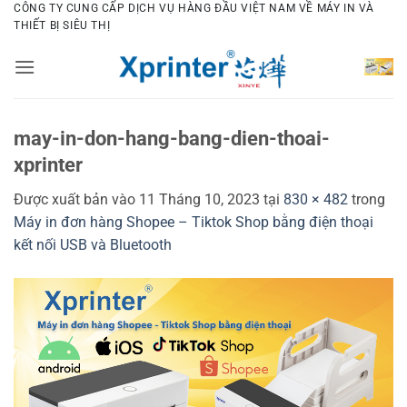
Bỏ
CÔNG TY CUNG CẤP DỊCH VỤ HÀNG ĐẦU VIỆT NAM VỀ MÁY IN VÀ
THIẾT BỊ SIÊU THỊ
qua
nội
dung
may-in-don-hang-bang-dien-thoai-
xprinter
Được xuất bản vào
11 Tháng 10, 2023
tại
830 × 482
trong
Máy in đơn hàng Shopee – Tiktok Shop bằng điện thoại
kết nối USB và Bluetooth