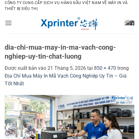
Bỏ
CÔNG TY CUNG CẤP DỊCH VỤ HÀNG ĐẦU VIỆT NAM VỀ MÁY IN VÀ
THIẾT BỊ SIÊU THỊ
qua
nội
dung
dia-chi-mua-may-in-ma-vach-cong-
nghiep-uy-tin-chat-luong
Được xuất bản vào
21 Tháng 5, 2026
tại
850 × 470
trong
Địa Chỉ Mua Máy In Mã Vạch Công Nghiệp Uy Tín – Giá
Tốt Nhất