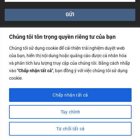
Chúng tôi tôn trọng quyền riêng tư của bạn
Chúng tôi sử dụng cookie để cải thiện trải nghiệm duyệt web
của bạn, hiển thị nội dung hoặc quảng cáo được cá nhân hóa
Công ty TNHH Nam Bình Xương - Số ĐKKD: 0108783483
và phân tích lưu lượng truy cập của chúng tôi. Bằng cách nhấp
cấp ngày 14/06/2019 bởi Sở Kế Hoạch và Đầu Tư Tp. Hà
Nội
vào
"Chấp nhận tất cả"
, bạn đồng ý với việc chúng tôi sử dụng
cookie.
Copyrights @2023 Nam Binh Xuong. All Rights Reserved
Chấp nhận tất cả
Tùy chỉnh
Từ chối tất cả