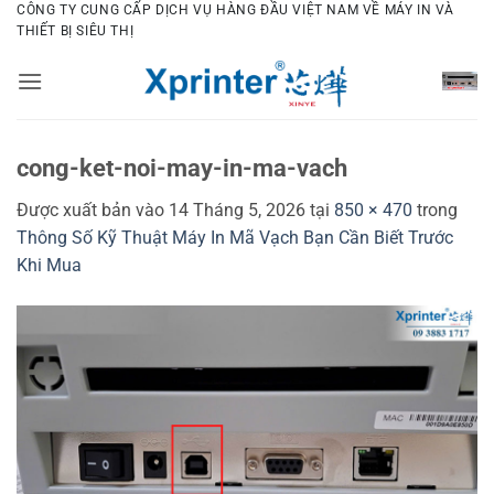
Bỏ
CÔNG TY CUNG CẤP DỊCH VỤ HÀNG ĐẦU VIỆT NAM VỀ MÁY IN VÀ
THIẾT BỊ SIÊU THỊ
qua
nội
dung
cong-ket-noi-may-in-ma-vach
Được xuất bản vào
14 Tháng 5, 2026
tại
850 × 470
trong
Thông Số Kỹ Thuật Máy In Mã Vạch Bạn Cần Biết Trước
Khi Mua