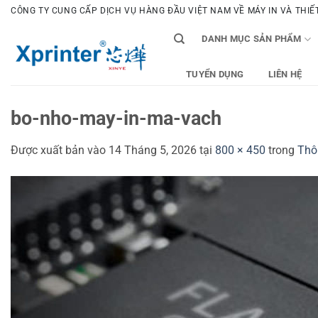
Bỏ
CÔNG TY CUNG CẤP DỊCH VỤ HÀNG ĐẦU VIỆT NAM VỀ MÁY IN VÀ THIẾT 
qua
DANH MỤC SẢN PHẨM
nội
dung
TUYỂN DỤNG
LIÊN HỆ
bo-nho-may-in-ma-vach
Được xuất bản vào
14 Tháng 5, 2026
tại
800 × 450
trong
Thô