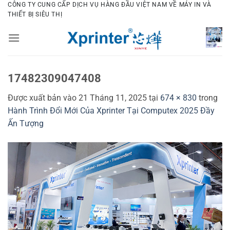
Bỏ
CÔNG TY CUNG CẤP DỊCH VỤ HÀNG ĐẦU VIỆT NAM VỀ MÁY IN VÀ
THIẾT BỊ SIÊU THỊ
qua
nội
dung
17482309047408
Được xuất bản vào
21 Tháng 11, 2025
tại
674 × 830
trong
Hành Trình Đổi Mới Của Xprinter Tại Computex 2025 Đầy
Ấn Tượng