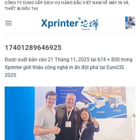
Bỏ
CÔNG TY CUNG CẤP DỊCH VỤ HÀNG ĐẦU VIỆT NAM VỀ MÁY IN VÀ
THIẾT BỊ SIÊU THỊ
qua
nội
dung
17401289646925
Được xuất bản vào
21 Tháng 11, 2025
tại
674 × 830
trong
Xprinter giới thiệu công nghệ in ấn đột phá tại EuroCIS
2025