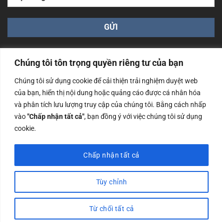
Chúng tôi tôn trọng quyền riêng tư của bạn
Chúng tôi sử dụng cookie để cải thiện trải nghiệm duyệt web
của bạn, hiển thị nội dung hoặc quảng cáo được cá nhân hóa
Công ty TNHH Nam Bình Xương - Số ĐKKD: 0108783483
và phân tích lưu lượng truy cập của chúng tôi. Bằng cách nhấp
cấp ngày 14/06/2019 bởi Sở Kế Hoạch và Đầu Tư Tp. Hà
Nội
vào
"Chấp nhận tất cả"
, bạn đồng ý với việc chúng tôi sử dụng
cookie.
Copyrights @2023 Nam Binh Xuong. All Rights Reserved
Chấp nhận tất cả
Tùy chỉnh
Từ chối tất cả