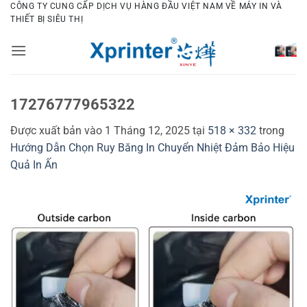
Bỏ
CÔNG TY CUNG CẤP DỊCH VỤ HÀNG ĐẦU VIỆT NAM VỀ MÁY IN VÀ
THIẾT BỊ SIÊU THỊ
qua
nội
dung
17276777965322
Được xuất bản vào
1 Tháng 12, 2025
tại
518 × 332
trong
Hướng Dẫn Chọn Ruy Băng In Chuyển Nhiệt Đảm Bảo Hiệu
Quả In Ấn