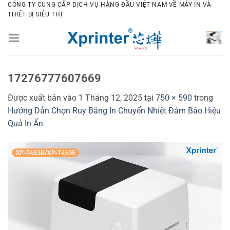
Bỏ
CÔNG TY CUNG CẤP DỊCH VỤ HÀNG ĐẦU VIỆT NAM VỀ MÁY IN VÀ
THIẾT BỊ SIÊU THỊ
qua
nội
dung
17276777607669
Được xuất bản vào
1 Tháng 12, 2025
tại
750 × 590
trong
Hướng Dẫn Chọn Ruy Băng In Chuyển Nhiệt Đảm Bảo Hiệu
Quả In Ấn