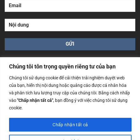
Chúng tôi tôn trọng quyền riêng tư của bạn
Chúng tôi sử dụng cookie để cải thiện trải nghiệm duyệt web
của bạn, hiển thị nội dung hoặc quảng cáo được cá nhân hóa
Công ty TNHH Nam Bình Xương - Số ĐKKD: 0108783483
và phân tích lưu lượng truy cập của chúng tôi. Bằng cách nhấp
cấp ngày 14/06/2019 bởi Sở Kế Hoạch và Đầu Tư Tp. Hà
Nội
vào
"Chấp nhận tất cả"
, bạn đồng ý với việc chúng tôi sử dụng
cookie.
Copyrights @2023 Nam Binh Xuong. All Rights Reserved
Chấp nhận tất cả