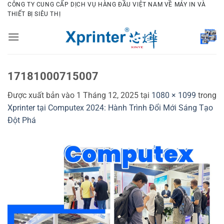
Bỏ
CÔNG TY CUNG CẤP DỊCH VỤ HÀNG ĐẦU VIỆT NAM VỀ MÁY IN VÀ
THIẾT BỊ SIÊU THỊ
qua
nội
dung
17181000715007
Được xuất bản vào
1 Tháng 12, 2025
tại
1080 × 1099
trong
Xprinter tại Computex 2024: Hành Trình Đổi Mới Sáng Tạo
Đột Phá