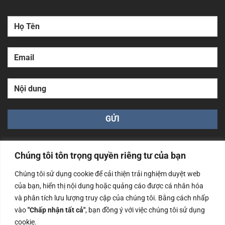
Chúng tôi tôn trọng quyền riêng tư của bạn
Chúng tôi sử dụng cookie để cải thiện trải nghiệm duyệt web
của bạn, hiển thị nội dung hoặc quảng cáo được cá nhân hóa
Công ty TNHH Nam Bình Xương - Số ĐKKD: 0108783483
và phân tích lưu lượng truy cập của chúng tôi. Bằng cách nhấp
cấp ngày 14/06/2019 bởi Sở Kế Hoạch và Đầu Tư Tp. Hà
Nội
vào
"Chấp nhận tất cả"
, bạn đồng ý với việc chúng tôi sử dụng
cookie.