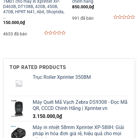
TMĐT cho máy in Xprinter XP-
chính hãng
D463B, DT108B, 420B, 450B,
850.000,0
₫
470B, HPRT N41, Abit, Shoptida,
…
991 đã bán
150.000,0
₫
0
out
of
4633 đã bán
5
0
out
of
5
TOP RATED PRODUCTS
Trục Roller Xprinter 350BM
Máy Quét Mã Vạch Zebra DS9308 - Đọc Mã
QR, CCCD Chính Hãng | Xprinter.vn
3.150.000,0
₫
Máy in nhiệt 58mm Xprinter XP-58IIH: Giải
pháp in hóa đơn giá rẻ, hiệu quả cho mọi