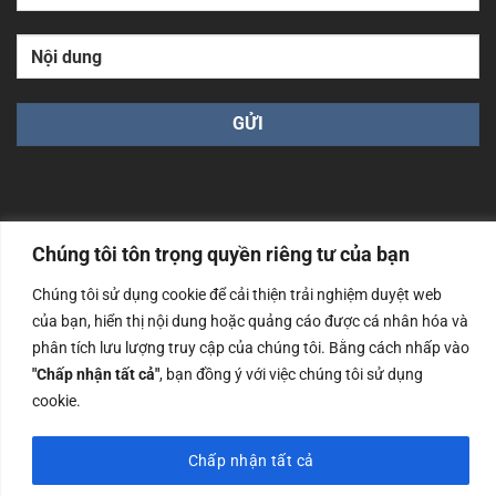
Chúng tôi tôn trọng quyền riêng tư của bạn
Công ty TNHH Nam Bình Xương - Số ĐKKD: 0108783483
Chúng tôi sử dụng cookie để cải thiện trải nghiệm duyệt web
cấp ngày 14/06/2019 bởi Sở Kế Hoạch và Đầu Tư Tp. Hà
Nội
của bạn, hiển thị nội dung hoặc quảng cáo được cá nhân hóa và
phân tích lưu lượng truy cập của chúng tôi. Bằng cách nhấp vào
Copyrights @2023 Nam Binh Xuong. All Rights Reserved
"Chấp nhận tất cả"
, bạn đồng ý với việc chúng tôi sử dụng
cookie.
Chấp nhận tất cả