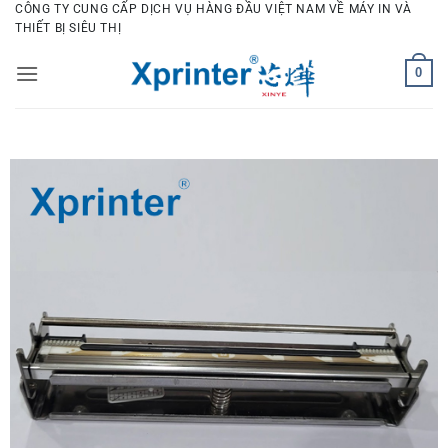
Bỏ
CÔNG TY CUNG CẤP DỊCH VỤ HÀNG ĐẦU VIỆT NAM VỀ MÁY IN VÀ
THIẾT BỊ SIÊU THỊ
qua
nội
0
dung