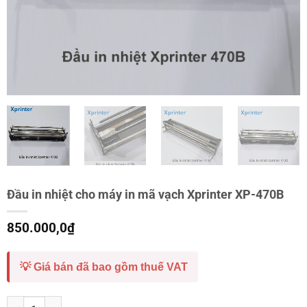
Đầu in nhiệt cho máy in mã vạch Xprinter XP-470B
850.000,0
₫
💡 Giá bán đã bao gồm thuế VAT
Đầu in nhiệt cho máy in mã vạch Xprinter XP-470B số lượng