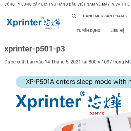
Bỏ
CÔNG TY CUNG CẤP DỊCH VỤ HÀNG ĐẦU VIỆT NAM VỀ MÁY IN VÀ THIẾT 
qua
DANH MỤC SẢN PHẨM
nội
dung
TUYỂN DỤNG
LIÊN HỆ
xprinter-p501-p3
Được xuất bản vào
14 Tháng 5, 2021
tại
800 × 1097
trong
Má