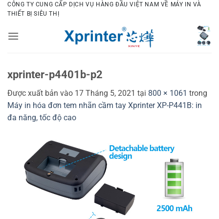
Bỏ
CÔNG TY CUNG CẤP DỊCH VỤ HÀNG ĐẦU VIỆT NAM VỀ MÁY IN VÀ
THIẾT BỊ SIÊU THỊ
qua
nội
dung
xprinter-p4401b-p2
Được xuất bản vào
17 Tháng 5, 2021
tại
800 × 1061
trong
Máy in hóa đơn tem nhãn cầm tay Xprinter XP-P441B: in
đa năng, tốc độ cao