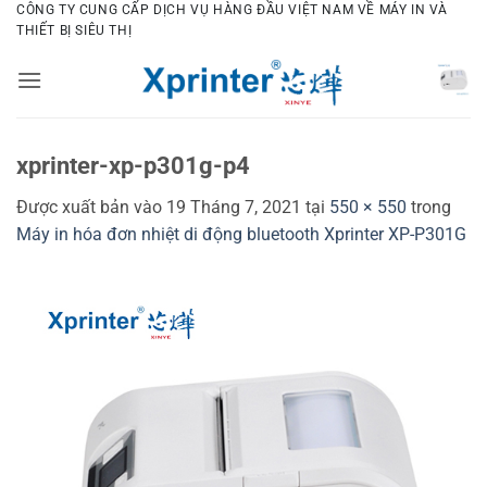
Bỏ
CÔNG TY CUNG CẤP DỊCH VỤ HÀNG ĐẦU VIỆT NAM VỀ MÁY IN VÀ
THIẾT BỊ SIÊU THỊ
qua
nội
dung
xprinter-xp-p301g-p4
Được xuất bản vào
19 Tháng 7, 2021
tại
550 × 550
trong
Máy in hóa đơn nhiệt di động bluetooth Xprinter XP-P301G