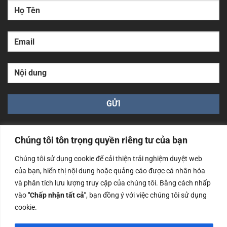
Chúng tôi tôn trọng quyền riêng tư của bạn
Chúng tôi sử dụng cookie để cải thiện trải nghiệm duyệt web
của bạn, hiển thị nội dung hoặc quảng cáo được cá nhân hóa
Công ty TNHH Nam Bình Xương - Số ĐKKD: 0108783483
và phân tích lưu lượng truy cập của chúng tôi. Bằng cách nhấp
cấp ngày 14/06/2019 bởi Sở Kế Hoạch và Đầu Tư Tp. Hà
Nội
vào
"Chấp nhận tất cả"
, bạn đồng ý với việc chúng tôi sử dụng
cookie.
Copyrights @2023 Nam Binh Xuong. All Rights Reserved