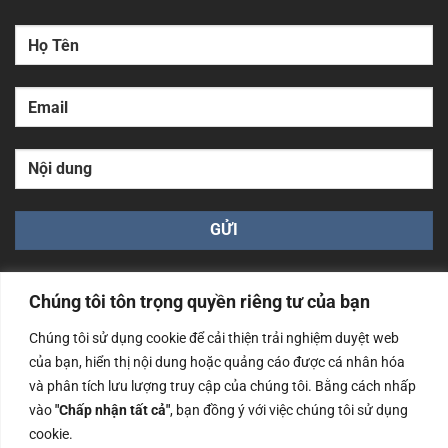
Chúng tôi tôn trọng quyền riêng tư của bạn
Chúng tôi sử dụng cookie để cải thiện trải nghiệm duyệt web
của bạn, hiển thị nội dung hoặc quảng cáo được cá nhân hóa
Công ty TNHH Nam Bình Xương - Số ĐKKD: 0108783483
và phân tích lưu lượng truy cập của chúng tôi. Bằng cách nhấp
cấp ngày 14/06/2019 bởi Sở Kế Hoạch và Đầu Tư Tp. Hà
Nội
vào
"Chấp nhận tất cả"
, bạn đồng ý với việc chúng tôi sử dụng
cookie.
Copyrights @2023 Nam Binh Xuong. All Rights Reserved