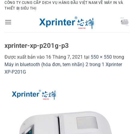
Bỏ
CÔNG TY CUNG CẤP DỊCH VỤ HÀNG ĐẦU VIỆT NAM VỀ MÁY IN VÀ
THIẾT BỊ SIÊU THỊ
qua
nội
dung
xprinter-xp-p201g-p3
Được xuất bản vào
16 Tháng 7, 2021
tại
550 × 550
trong
Máy in bluetooth (hóa đơn, tem nhãn) 2 trong 1 Xprinter
XP-P201G