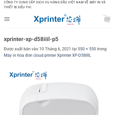
Bỏ
CÔNG TY CUNG CẤP DỊCH VỤ HÀNG ĐẦU VIỆT NAM VỀ MÁY IN VÀ
THIẾT BỊ SIÊU THỊ
qua
nội
dung
xprinter-xp-d58iiil-p5
Được xuất bản vào
10 Tháng 6, 2021
tại
550 × 550
trong
Máy in hóa đơn cloud printer Xprinter XP-D58IIIL