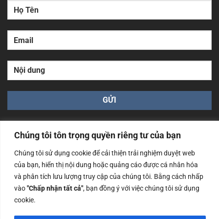
Chúng tôi tôn trọng quyền riêng tư của bạn
Chúng tôi sử dụng cookie để cải thiện trải nghiệm duyệt web
của bạn, hiển thị nội dung hoặc quảng cáo được cá nhân hóa
Công ty TNHH Nam Bình Xương - Số ĐKKD: 0108783483
và phân tích lưu lượng truy cập của chúng tôi. Bằng cách nhấp
cấp ngày 14/06/2019 bởi Sở Kế Hoạch và Đầu Tư Tp. Hà
Nội
vào
"Chấp nhận tất cả"
, bạn đồng ý với việc chúng tôi sử dụng
cookie.
Copyrights @2023 Nam Binh Xuong. All Rights Reserved